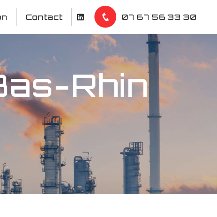
on
Contact
07 67 56 33 30
 Bas-Rhin