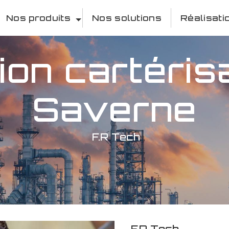
Nos produits
Nos solutions
Réalisati
ion cartéris
Saverne
F.R Tech