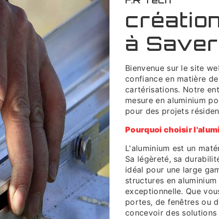
F.R Tech
création
à Save
Bienvenue sur le site we
confiance en matière de
cartérisations. Notre en
mesure en aluminium pou
pour des projets réside
Pourquoi choisir l'alu
L'aluminium est un maté
Sa légèreté, sa durabilit
idéal pour une large ga
structures en aluminium 
exceptionnelle. Que vou
portes, de fenêtres ou 
concevoir des solutions 