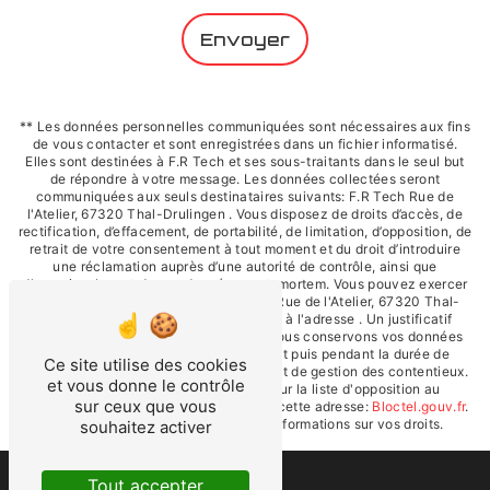
Envoyer
** Les données personnelles communiquées sont nécessaires aux fins
de vous contacter et sont enregistrées dans un fichier informatisé.
Elles sont destinées à F.R Tech et ses sous-traitants dans le seul but
de répondre à votre message. Les données collectées seront
communiquées aux seuls destinataires suivants: F.R Tech Rue de
l'Atelier, 67320 Thal-Drulingen . Vous disposez de droits d’accès, de
rectification, d’effacement, de portabilité, de limitation, d’opposition, de
retrait de votre consentement à tout moment et du droit d’introduire
une réclamation auprès d’une autorité de contrôle, ainsi que
d’organiser le sort de vos données post-mortem. Vous pouvez exercer
ces droits par voie postale à l'adresse Rue de l'Atelier, 67320 Thal-
Drulingen ou par courrier électronique à l'adresse . Un justificatif
d'identité pourra vous être demandé. Nous conservons vos données
pendant la période de prise de contact puis pendant la durée de
Ce site utilise des cookies
prescription légale aux fins probatoires et de gestion des contentieux.
et vous donne le contrôle
Vous avez le droit de vous inscrire sur la liste d'opposition au
sur ceux que vous
démarchage téléphonique, disponible à cette adresse:
Bloctel.gouv.fr
.
Consultez le site cnil.fr pour plus d’informations sur vos droits.
souhaitez activer
Tout accepter